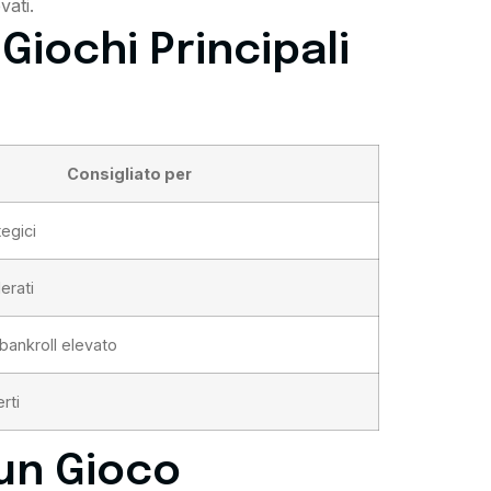
vati.
Giochi Principali
Consigliato per
tegici
erati
bankroll elevato
rti
 un Gioco