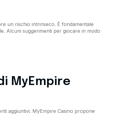
pre un rischio intrinseco. È fondamentale
e. Alcuni suggerimenti per giocare in modo
 di MyEmpire
enti aggiuntivi. MyEmpire Casino propone