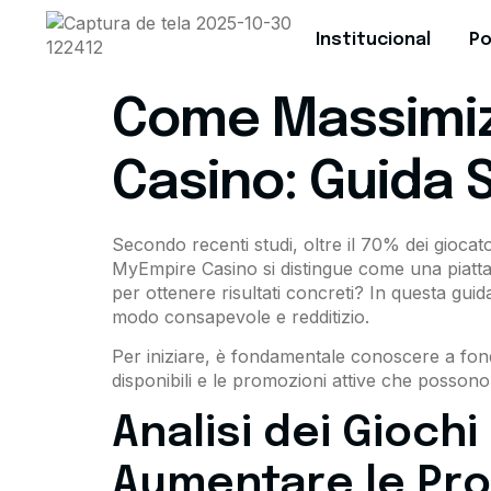
Institucional
Po
Come Massimizz
Casino: Guida S
Secondo recenti studi, oltre il 70% dei giocator
MyEmpire Casino si distingue come una piattaf
per ottenere risultati concreti? In questa guid
modo consapevole e redditizio.
Per iniziare, è fondamentale conoscere a fondo
disponibili e le promozioni attive che possono 
Analisi dei Giochi
Aumentare le Prob