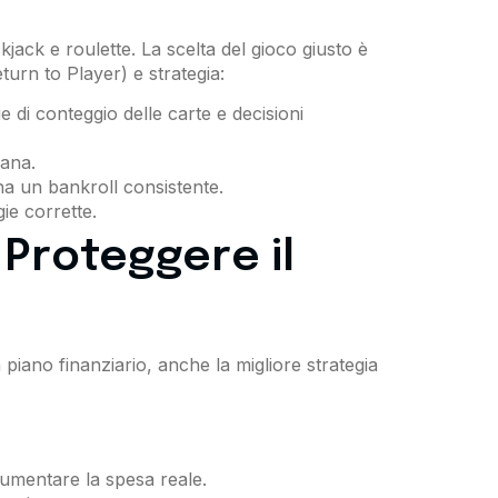
jack e roulette. La scelta del gioco giusto è
turn to Player) e strategia:
e di conteggio delle carte e decisioni
cana.
ha un bankroll consistente.
ie corrette.
 Proteggere il
 piano finanziario, anche la migliore strategia
aumentare la spesa reale.