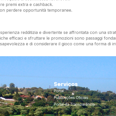
nere premi extra e cashback.
r non perdere opportunità temporanee.
rienza redditizia e divertente se affrontata con una strat
iche efficaci e sfruttare le promozioni sono passaggi fondam
apevolezza e di considerare il gioco come una forma di in
Serviços
Portal
Publicações Oficiais
Portal da Transparência