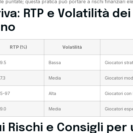
e puntate; questa pratica può portare a rischi finanziari ele
a: RTP e Volatilità dei 
ino
RTP (%)
Volatilità
9.5
Bassa
Giocatori stra
7.3
Media
Giocatori mod
5-97
Alta
Giocatori con 
9.0
Media
Giocatori espe
i Rischi e Consigli per