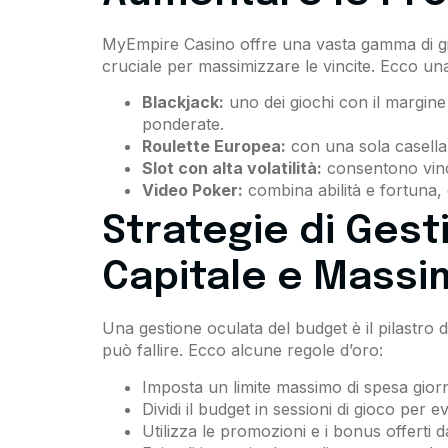
MyEmpire Casino offre una vasta gamma di gioch
cruciale per massimizzare le vincite. Ecco una
Blackjack:
uno dei giochi con il margine 
ponderate.
Roulette Europea:
con una sola casella 
Slot con alta volatilità:
consentono vinci
Video Poker:
combina abilità e fortuna,
Strategie di Ges
Capitale e Massi
Una gestione oculata del budget è il pilastro d
può fallire. Ecco alcune regole d’oro:
Imposta un limite massimo di spesa giorn
Dividi il budget in sessioni di gioco per 
Utilizza le promozioni e i bonus offerti