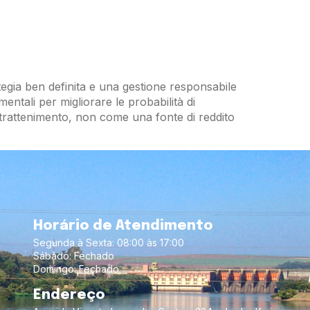
egia ben definita e una gestione responsabile
entali per migliorare le probabilità di
trattenimento, non come una fonte di reddito
Horário de Atendimento
Segunda à Sexta: 08:00 às 17:00
Sábado: Fechado
Domingo: Fechado
Endereço