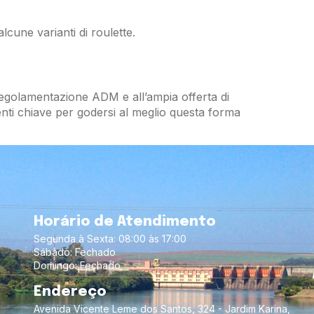
cune varianti di roulette.
a regolamentazione ADM e all’ampia offerta di
menti chiave per godersi al meglio questa forma
Horário de Atendimento
Segunda à Sexta: 08:00 às 17:00
Sábado: Fechado
Domingo: Fechado
Endereço
Avenida Vicente Leme dos Santos, 324 - Jardim Karina,