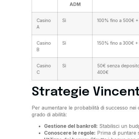
ADM
Casino
Sì
100% fino a 500€ + 5
A
Casino
Sì
150% fino a 300€ + 3
B
Casino
Sì
50€ senza deposito
C
400€
Strategie Vincent
Per aumentare le probabilità di successo nei c
grado di abilità:
Gestione del bankroll:
Stabilisci un bud
Conoscere le regole:
Prima di puntare so