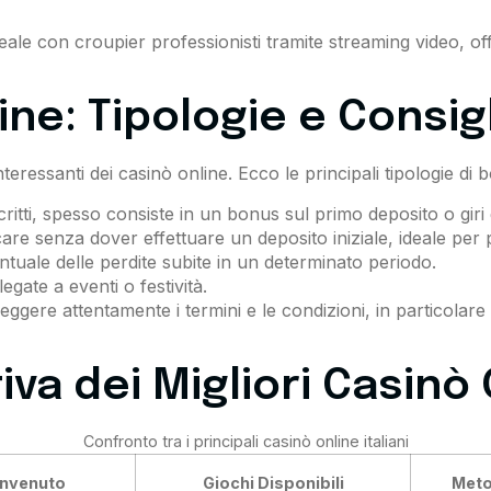
eale con croupier professionisti tramite streaming video, of
ne: Tipologie e Consigli
teressanti dei casinò online. Ecco le principali tipologie di
ritti, spesso consiste in un bonus sul primo deposito o giri gr
are senza dover effettuare un deposito iniziale, ideale per 
tuale delle perdite subite in un determinato periodo.
legate a eventi o festività.
ggere attentamente i termini e le condizioni, in particolare i
a dei Migliori Casinò O
Confronto tra i principali casinò online italiani
envenuto
Giochi Disponibili
Meto