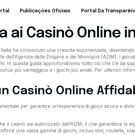
rtal
Publicações Oficiais
Portal Da Transparên
ai Casinò Online in 
 in Italia ha conosciuto una crescita esponenziale, diventando
te dell’Agenzia delle Dogane e dei Monopoli (ADM), i giocato
ochi. In questa guida approfondiremo tutto ciò che c’è da sap
onus più vantaggiosi e i giochi più amati. Per ulteriori infor
n Casinò Online Affida
amentale per garantire un’esperienza di gioco sicura e divert
he il casinò sia autorizzato dall’ADM, il che garantisce la leg
frire una vasta gamma di giochi, inclusi slot, roulette, bla