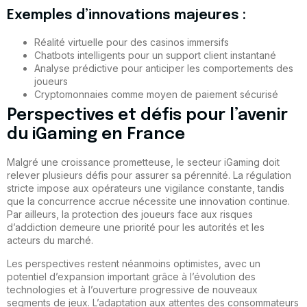
Exemples d’innovations majeures :
Réalité virtuelle pour des casinos immersifs
Chatbots intelligents pour un support client instantané
Analyse prédictive pour anticiper les comportements des
joueurs
Cryptomonnaies comme moyen de paiement sécurisé
Perspectives et défis pour l’avenir
du iGaming en France
Malgré une croissance prometteuse, le secteur iGaming doit
relever plusieurs défis pour assurer sa pérennité. La régulation
stricte impose aux opérateurs une vigilance constante, tandis
que la concurrence accrue nécessite une innovation continue.
Par ailleurs, la protection des joueurs face aux risques
d’addiction demeure une priorité pour les autorités et les
acteurs du marché.
Les perspectives restent néanmoins optimistes, avec un
potentiel d’expansion important grâce à l’évolution des
technologies et à l’ouverture progressive de nouveaux
segments de jeux. L’adaptation aux attentes des consommateurs