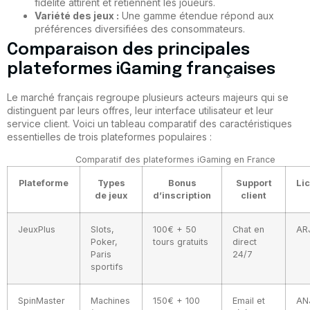
fidélité attirent et retiennent les joueurs.
Variété des jeux :
Une gamme étendue répond aux
préférences diversifiées des consommateurs.
Comparaison des principales
plateformes iGaming françaises
Le marché français regroupe plusieurs acteurs majeurs qui se
distinguent par leurs offres, leur interface utilisateur et leur
service client. Voici un tableau comparatif des caractéristiques
essentielles de trois plateformes populaires :
Comparatif des plateformes iGaming en France
Plateforme
Types
Bonus
Support
Li
de jeux
d’inscription
client
JeuxPlus
Slots,
100€ + 50
Chat en
AR
Poker,
tours gratuits
direct
Paris
24/7
sportifs
SpinMaster
Machines
150€ + 100
Email et
AN