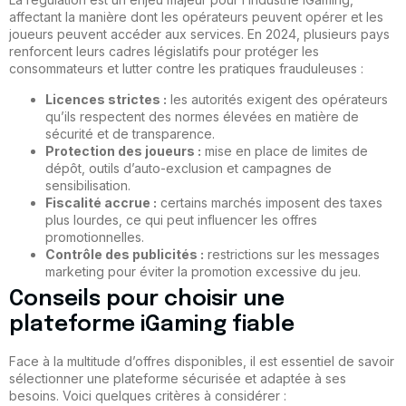
affectant la manière dont les opérateurs peuvent opérer et les
joueurs peuvent accéder aux services. En 2024, plusieurs pays
renforcent leurs cadres législatifs pour protéger les
consommateurs et lutter contre les pratiques frauduleuses :
Licences strictes :
les autorités exigent des opérateurs
qu’ils respectent des normes élevées en matière de
sécurité et de transparence.
Protection des joueurs :
mise en place de limites de
dépôt, outils d’auto-exclusion et campagnes de
sensibilisation.
Fiscalité accrue :
certains marchés imposent des taxes
plus lourdes, ce qui peut influencer les offres
promotionnelles.
Contrôle des publicités :
restrictions sur les messages
marketing pour éviter la promotion excessive du jeu.
Conseils pour choisir une
plateforme iGaming fiable
Face à la multitude d’offres disponibles, il est essentiel de savoir
sélectionner une plateforme sécurisée et adaptée à ses
besoins. Voici quelques critères à considérer :