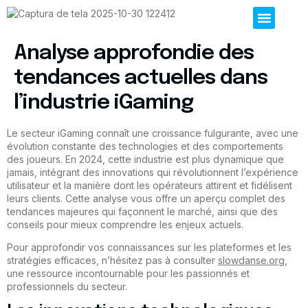
Analyse approfondie des
tendances actuelles dans
l’industrie iGaming
Le secteur iGaming connaît une croissance fulgurante, avec une
évolution constante des technologies et des comportements
des joueurs. En 2024, cette industrie est plus dynamique que
jamais, intégrant des innovations qui révolutionnent l’expérience
utilisateur et la manière dont les opérateurs attirent et fidélisent
leurs clients. Cette analyse vous offre un aperçu complet des
tendances majeures qui façonnent le marché, ainsi que des
conseils pour mieux comprendre les enjeux actuels.
Pour approfondir vos connaissances sur les plateformes et les
stratégies efficaces, n’hésitez pas à consulter
slowdanse.org
,
une ressource incontournable pour les passionnés et
professionnels du secteur.