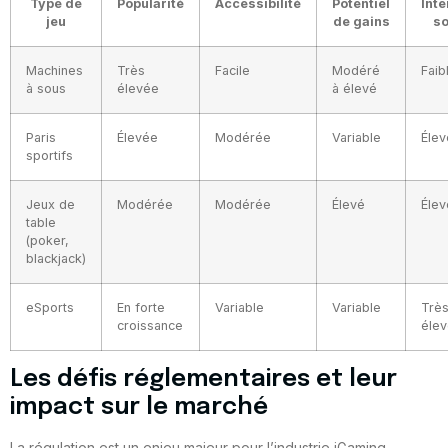
Type de
Popularité
Accessibilité
Potentiel
Inte
jeu
de gains
so
Machines
Très
Facile
Modéré
Faib
à sous
élevée
à élevé
Paris
Élevée
Modérée
Variable
Éle
sportifs
Jeux de
Modérée
Modérée
Élevé
Éle
table
(poker,
blackjack)
eSports
En forte
Variable
Variable
Trè
croissance
éle
Les défis réglementaires et leur
impact sur le marché
La régulation est un enjeu majeur pour l’industrie iGaming,