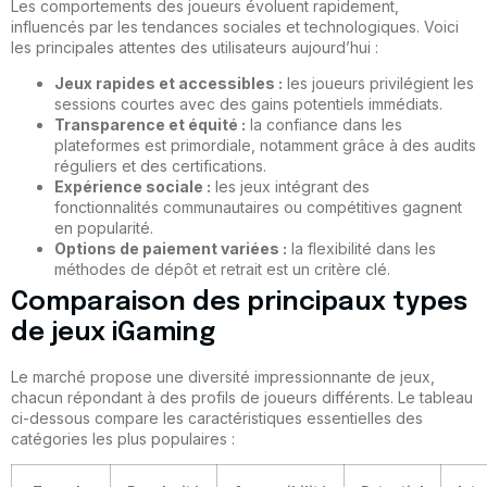
Les comportements des joueurs évoluent rapidement,
influencés par les tendances sociales et technologiques. Voici
les principales attentes des utilisateurs aujourd’hui :
Jeux rapides et accessibles :
les joueurs privilégient les
sessions courtes avec des gains potentiels immédiats.
Transparence et équité :
la confiance dans les
plateformes est primordiale, notamment grâce à des audits
réguliers et des certifications.
Expérience sociale :
les jeux intégrant des
fonctionnalités communautaires ou compétitives gagnent
en popularité.
Options de paiement variées :
la flexibilité dans les
méthodes de dépôt et retrait est un critère clé.
Comparaison des principaux types
de jeux iGaming
Le marché propose une diversité impressionnante de jeux,
chacun répondant à des profils de joueurs différents. Le tableau
ci-dessous compare les caractéristiques essentielles des
catégories les plus populaires :