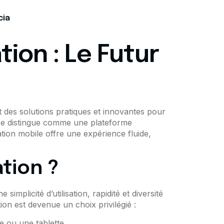
cia
tion : Le Futur
 des solutions pratiques et innovantes pour
e distingue comme une plateforme
tion mobile offre une expérience fluide,
ation ?
mplicité d’utilisation, rapidité et diversité
ion est devenue un choix privilégié :
e ou une tablette.