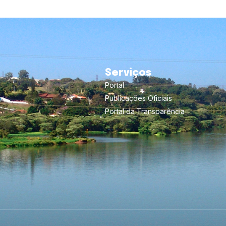
Serviços
Portal
Publicações Oficiais
Portal da Transparência