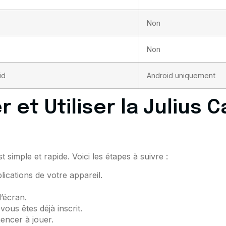
Non
Non
id
Android uniquement
 et Utiliser la Julius 
st simple et rapide. Voici les étapes à suivre :
pplications de votre appareil.
l’écran.
us êtes déjà inscrit.
encer à jouer.