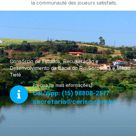
la communauté des joueurs satisfaits.
Consórcio de Estudos, Recuperação e
Desenvolvimento da Bacia do Rio Sorocaba e Médio
Tietê
Precisa de mais informações?
Cel/Wpp: (15) 98808-2577
secretaria@ceriso.com.br