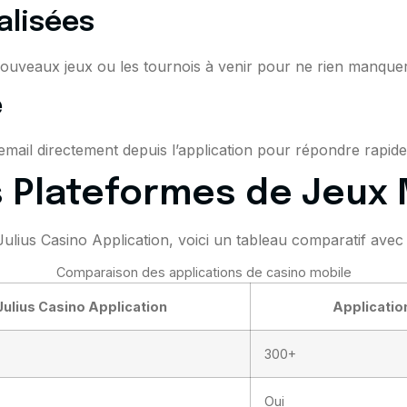
alisées
nouveaux jeux ou les tournois à venir pour ne rien manquer
é
 email directement depuis l’application pour répondre rapid
 Plateformes de Jeux 
lius Casino Application, voici un tableau comparatif avec 
Comparaison des applications de casino mobile
Julius Casino Application
Applicatio
300+
Oui