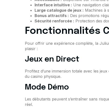
Interface intuitive :
Une navigation clai
Large catalogue de jeux :
Machines à so
Bonus attractifs :
Des promotions réguliè
Sécurité renforcée :
Protection des don
Fonctionnalités C
Pour offrir une expérience complète, la Julius
plaisir :
Jeux en Direct
Profitez d’une immersion totale avec les jeux 
du casino physique.
Mode Démo
Les débutants peuvent s’entraîner sans risque
réel.