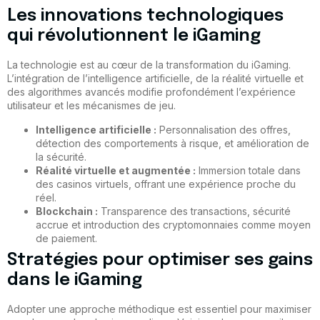
Les innovations technologiques
qui révolutionnent le iGaming
La technologie est au cœur de la transformation du iGaming.
L’intégration de l’intelligence artificielle, de la réalité virtuelle et
des algorithmes avancés modifie profondément l’expérience
utilisateur et les mécanismes de jeu.
Intelligence artificielle :
Personnalisation des offres,
détection des comportements à risque, et amélioration de
la sécurité.
Réalité virtuelle et augmentée :
Immersion totale dans
des casinos virtuels, offrant une expérience proche du
réel.
Blockchain :
Transparence des transactions, sécurité
accrue et introduction des cryptomonnaies comme moyen
de paiement.
Stratégies pour optimiser ses gains
dans le iGaming
Adopter une approche méthodique est essentiel pour maximiser