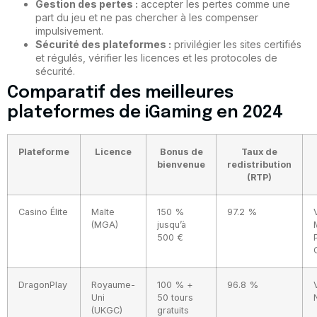
Gestion des pertes :
accepter les pertes comme une
part du jeu et ne pas chercher à les compenser
impulsivement.
Sécurité des plateformes :
privilégier les sites certifiés
et régulés, vérifier les licences et les protocoles de
sécurité.
Comparatif des meilleures
plateformes de iGaming en 2024
Plateforme
Licence
Bonus de
Taux de
bienvenue
redistribution
(RTP)
Casino Élite
Malte
150 %
97.2 %
(MGA)
jusqu’à
500 €
DragonPlay
Royaume-
100 % +
96.8 %
Uni
50 tours
(UKGC)
gratuits