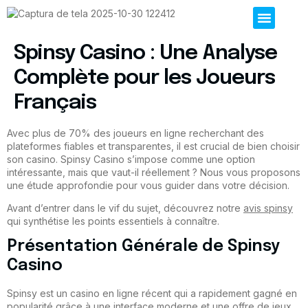
Spinsy Casino : Une Analyse
Complète pour les Joueurs
Français
Avec plus de 70% des joueurs en ligne recherchant des
plateformes fiables et transparentes, il est crucial de bien choisir
son casino. Spinsy Casino s’impose comme une option
intéressante, mais que vaut-il réellement ? Nous vous proposons
une étude approfondie pour vous guider dans votre décision.
Avant d’entrer dans le vif du sujet, découvrez notre
avis spinsy
qui synthétise les points essentiels à connaître.
Présentation Générale de Spinsy
Casino
Spinsy est un casino en ligne récent qui a rapidement gagné en
popularité grâce à une interface moderne et une offre de jeux