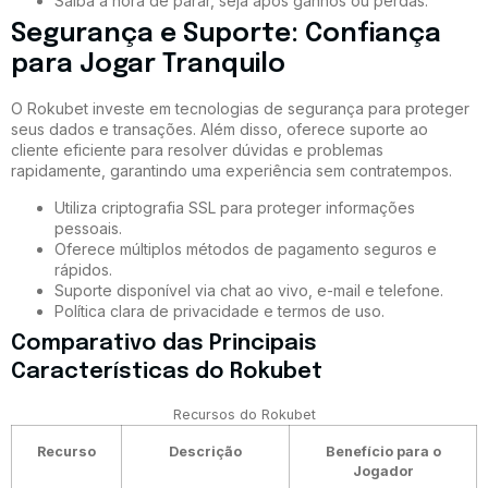
Saiba a hora de parar, seja após ganhos ou perdas.
Segurança e Suporte: Confiança
para Jogar Tranquilo
O Rokubet investe em tecnologias de segurança para proteger
seus dados e transações. Além disso, oferece suporte ao
cliente eficiente para resolver dúvidas e problemas
rapidamente, garantindo uma experiência sem contratempos.
Utiliza criptografia SSL para proteger informações
pessoais.
Oferece múltiplos métodos de pagamento seguros e
rápidos.
Suporte disponível via chat ao vivo, e-mail e telefone.
Política clara de privacidade e termos de uso.
Comparativo das Principais
Características do Rokubet
Recursos do Rokubet
Recurso
Descrição
Benefício para o
Jogador