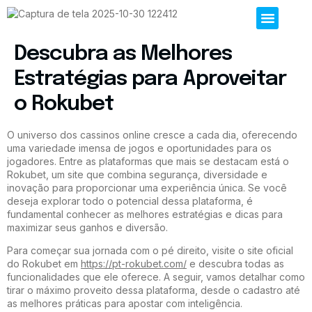
Descubra as Melhores
Estratégias para Aproveitar
o Rokubet
O universo dos cassinos online cresce a cada dia, oferecendo
uma variedade imensa de jogos e oportunidades para os
jogadores. Entre as plataformas que mais se destacam está o
Rokubet, um site que combina segurança, diversidade e
inovação para proporcionar uma experiência única. Se você
deseja explorar todo o potencial dessa plataforma, é
fundamental conhecer as melhores estratégias e dicas para
maximizar seus ganhos e diversão.
Para começar sua jornada com o pé direito, visite o site oficial
do Rokubet em
https://pt-rokubet.com/
e descubra todas as
funcionalidades que ele oferece. A seguir, vamos detalhar como
tirar o máximo proveito dessa plataforma, desde o cadastro até
as melhores práticas para apostar com inteligência.