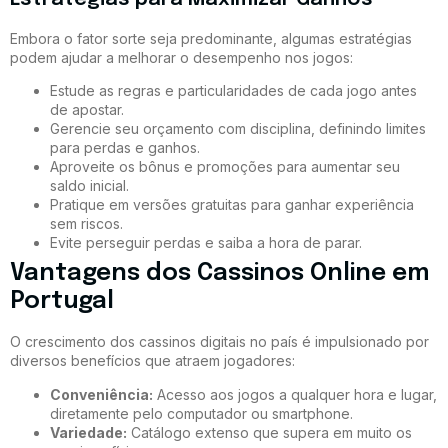
Embora o fator sorte seja predominante, algumas estratégias
podem ajudar a melhorar o desempenho nos jogos:
Estude as regras e particularidades de cada jogo antes
de apostar.
Gerencie seu orçamento com disciplina, definindo limites
para perdas e ganhos.
Aproveite os bônus e promoções para aumentar seu
saldo inicial.
Pratique em versões gratuitas para ganhar experiência
sem riscos.
Evite perseguir perdas e saiba a hora de parar.
Vantagens dos Cassinos Online em
Portugal
O crescimento dos cassinos digitais no país é impulsionado por
diversos benefícios que atraem jogadores:
Conveniência:
Acesso aos jogos a qualquer hora e lugar,
diretamente pelo computador ou smartphone.
Variedade:
Catálogo extenso que supera em muito os