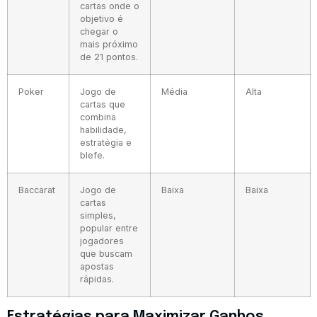
cartas onde o
objetivo é
chegar o
mais próximo
de 21 pontos.
Poker
Jogo de
Média
Alta
cartas que
combina
habilidade,
estratégia e
blefe.
Baccarat
Jogo de
Baixa
Baixa
cartas
simples,
popular entre
jogadores
que buscam
apostas
rápidas.
Estratégias para Maximizar Ganhos