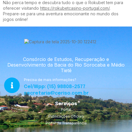
Não perca tempo e descubra tudo o que o Rokubet tem para
oferecer visitando
https://rokubetcasino-portugal.com/
.
Prepare-se para uma aventura emocionante no mundo dos
jogos online!
Consórcio de Estudos, Recuperação e
Desenvolvimento da Bacia do Rio Sorocaba e Médio
Tietê
Precisa de mais informações?
Cel/Wpp: (15) 98808-2577
secretaria@ceriso.com.br
Serviços
Portal
Publicações Oficiais
Portal da Transparência