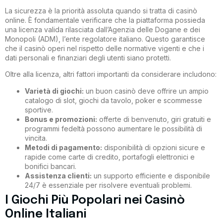
La sicurezza è la priorità assoluta quando si tratta di casinò
online. È fondamentale verificare che la piattaforma possieda
una licenza valida rilasciata dall’Agenzia delle Dogane e dei
Monopoli (ADM), l’ente regolatore italiano. Questo garantisce
che il casinò operi nel rispetto delle normative vigenti e che i
dati personali e finanziari degli utenti siano protetti.
Oltre alla licenza, altri fattori importanti da considerare includono:
Varietà di giochi:
un buon casinò deve offrire un ampio
catalogo di slot, giochi da tavolo, poker e scommesse
sportive.
Bonus e promozioni:
offerte di benvenuto, giri gratuiti e
programmi fedeltà possono aumentare le possibilità di
vincita.
Metodi di pagamento:
disponibilità di opzioni sicure e
rapide come carte di credito, portafogli elettronici e
bonifici bancari.
Assistenza clienti:
un supporto efficiente e disponibile
24/7 è essenziale per risolvere eventuali problemi.
I Giochi Più Popolari nei Casinò
Online Italiani