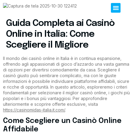
Guida Completa ai Casinò
Online in Italia: Come
Scegliere il Migliore
Il mondo dei casinò online in Italia è in continua espansione,
offrendo agli appassionati di gioco d’azzardo una vasta gamma
di opzioni per divertirsi comodamente da casa. Scegliere il
casinò giusto può sembrare complicato, ma con le giuste
informazioni è possibile individuare piattaforme affidabili, sicure
e ricche di opportunità. In questo articolo, esploreremo i criteri
fondamentali per selezionare il miglior casinò online, i giochi più
popolari e i bonus più vantaggiosi. Per approfondire
ulteriormente e scoprire offerte esclusive, visita
https://casinomidas-italia.it.com/
.
Come Scegliere un Casinò Online
Affidabile