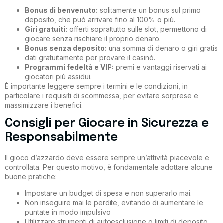
Bonus di benvenuto:
solitamente un bonus sul primo
deposito, che può arrivare fino al 100% o più.
Giri gratuiti:
offerti soprattutto sulle slot, permettono di
giocare senza rischiare il proprio denaro.
Bonus senza deposito:
una somma di denaro o giri gratis
dati gratuitamente per provare il casinò.
Programmi fedeltà e VIP:
premi e vantaggi riservati ai
giocatori più assidui.
È importante leggere sempre i termini e le condizioni, in
particolare i requisiti di scommessa, per evitare sorprese e
massimizzare i benefici.
Consigli per Giocare in Sicurezza e
Responsabilmente
Il gioco d’azzardo deve essere sempre un’attività piacevole e
controllata. Per questo motivo, è fondamentale adottare alcune
buone pratiche:
Impostare un budget di spesa e non superarlo mai.
Non inseguire mai le perdite, evitando di aumentare le
puntate in modo impulsivo.
Utilizzare strumenti di autoesclusione o limiti di deposito