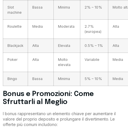
Slot
Bassa
Minima
2% – 10%
Molto alt
machine
Roulette
Media
Moderata
2.7%
Alta
(europea)
Blackjack
Alta
Elevata
0.5% – 1%
Alta
Poker
Alta
Molto
Variabile
Media
elevata
Bingo
Bassa
Minima
5% – 10%
Media
Bonus e Promozioni: Come
Sfruttarli al Meglio
I bonus rappresentano un elemento chiave per aumentare il
valore del proprio deposito e prolungare il divertimento. Le
offerte più comuni includono: