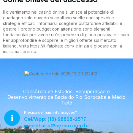
Come Chiave del Successo
Il divertimento nei casinò online si unisce al potenziale di
guadagno solo quando si adottano scelte consapevoli e
strategie efficaci. Informarsi, scegliere piattaforme affidabili e
gestire il proprio budget con attenzione sono elementi
fondamentali per vivere un’esperienza di gioco positiva e sicura.
Per approfondire e scoprire le migliori offerte sul mercato
italiano, visita
https://it-fatpirate.com/
e inizia a giocare con la
massima serenità.
Consórcio de Estudos, Recuperação e
Desenvolvimento da Bacia do Rio Sorocaba e Médio
Tietê
Precisa de mais informações?
Cel/Wpp: (15) 98808-2577
secretaria@ceriso.com.br