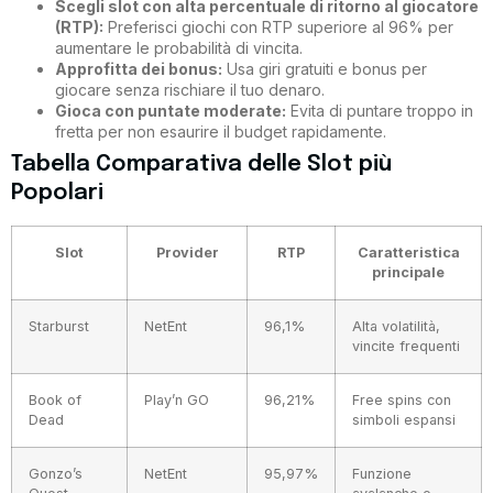
Scegli slot con alta percentuale di ritorno al giocatore
(RTP):
Preferisci giochi con RTP superiore al 96% per
aumentare le probabilità di vincita.
Approfitta dei bonus:
Usa giri gratuiti e bonus per
giocare senza rischiare il tuo denaro.
Gioca con puntate moderate:
Evita di puntare troppo in
fretta per non esaurire il budget rapidamente.
Tabella Comparativa delle Slot più
Popolari
Slot
Provider
RTP
Caratteristica
principale
Starburst
NetEnt
96,1%
Alta volatilità,
vincite frequenti
Book of
Play’n GO
96,21%
Free spins con
Dead
simboli espansi
Gonzo’s
NetEnt
95,97%
Funzione