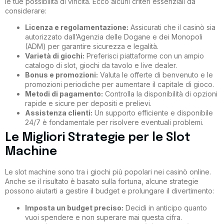
le tue possibilità di vincita. Ecco alcuni criteri essenziali da
considerare:
Licenza e regolamentazione:
Assicurati che il casinò sia
autorizzato dall’Agenzia delle Dogane e dei Monopoli
(ADM) per garantire sicurezza e legalità.
Varietà di giochi:
Preferisci piattaforme con un ampio
catalogo di slot, giochi da tavolo e live dealer.
Bonus e promozioni:
Valuta le offerte di benvenuto e le
promozioni periodiche per aumentare il capitale di gioco.
Metodi di pagamento:
Controlla la disponibilità di opzioni
rapide e sicure per depositi e prelievi.
Assistenza clienti:
Un supporto efficiente e disponibile
24/7 è fondamentale per risolvere eventuali problemi.
Le Migliori Strategie per le Slot
Machine
Le slot machine sono tra i giochi più popolari nei casinò online.
Anche se il risultato è basato sulla fortuna, alcune strategie
possono aiutarti a gestire il budget e prolungare il divertimento:
Imposta un budget preciso:
Decidi in anticipo quanto
vuoi spendere e non superare mai questa cifra.