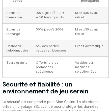
bonus
principales
Bonus de
100% jusqu’à 300€
Mise x35 avant
bienvenue
+ 50 tours gratuits
retrait
Bonus de
50% jusqu’à 200€
Mise x30 avant
recharge
retrait
Cashback
5% des pertes
Crédit automatique
hebdomadaire
nettes remboursées
Tours gratuits
Offerts lors de
Valables sur
promotions
machines
spécifiques
sélectionnées
Sécurité et fiabilité : un
environnement de jeu serein
La sécurité est une priorité pour Nine Casino. La plateforme
utilise un cryptage SSL avancé pour protéger les données