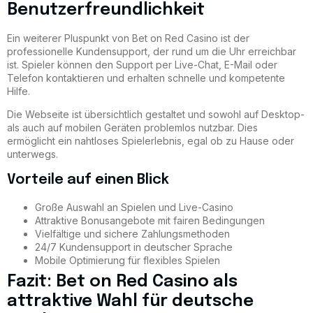
Benutzerfreundlichkeit
Ein weiterer Pluspunkt von Bet on Red Casino ist der
professionelle Kundensupport, der rund um die Uhr erreichbar
ist. Spieler können den Support per Live-Chat, E-Mail oder
Telefon kontaktieren und erhalten schnelle und kompetente
Hilfe.
Die Webseite ist übersichtlich gestaltet und sowohl auf Desktop-
als auch auf mobilen Geräten problemlos nutzbar. Dies
ermöglicht ein nahtloses Spielerlebnis, egal ob zu Hause oder
unterwegs.
Vorteile auf einen Blick
Große Auswahl an Spielen und Live-Casino
Attraktive Bonusangebote mit fairen Bedingungen
Vielfältige und sichere Zahlungsmethoden
24/7 Kundensupport in deutscher Sprache
Mobile Optimierung für flexibles Spielen
Fazit: Bet on Red Casino als
attraktive Wahl für deutsche