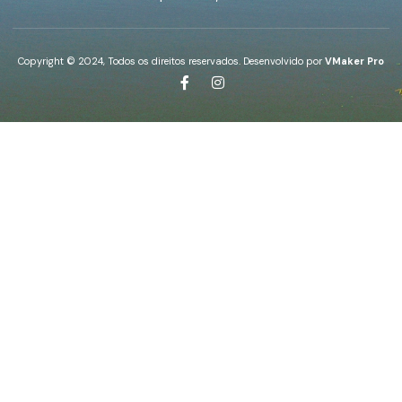
Copyright © 2024, Todos os direitos reservados. Desenvolvido por
VMaker Pro