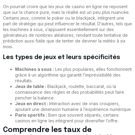
On pourrait croire que les jeux de casino en ligne ne reposent
que sur la chance pure, mais la réalité est un peu plus nuancée.
Certains jeux, comme le poker ou le blackjack, intègrent une
part de stratégie qui peut influencer le résultat. D’autres, tels que
les machines à sous, s’appuient essentiellement sur des
générateurs de nombres aléatoires, rendant toute tentative de
prédiction aussi futile que de tenter de deviner la météo à six
mois.
Les types de jeux et leurs spécificités
Machines à sous :
Les plus populaires, elles fonctionnent
grâce à un algorithme qui garantit l’imprévisibilité des
résultats.
Jeux de table :
Blackjack, roulette, baccarat, où la
connaissance des règles et des probabilités peut faire
pencher la balance.
Jeux en direct :
Interaction avec de vrais croupiers,
ajoutant une dimension humaine à l’expérience numérique.
Paris sportifs :
Bien que souvent séparés, certains
casinos en ligne les intègrent pour diversifier l’offre.
Comprendre les taux de