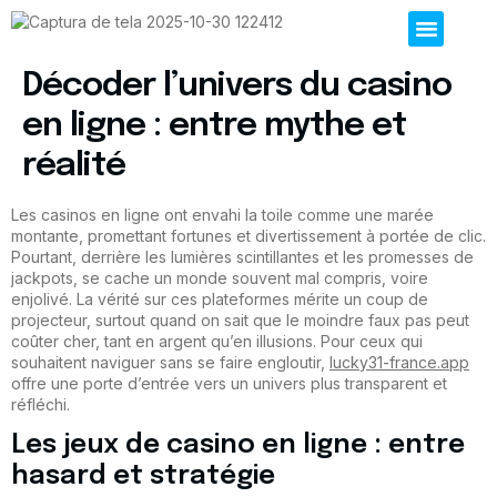
Décoder l’univers du casino
en ligne : entre mythe et
réalité
Les casinos en ligne ont envahi la toile comme une marée
montante, promettant fortunes et divertissement à portée de clic.
Pourtant, derrière les lumières scintillantes et les promesses de
jackpots, se cache un monde souvent mal compris, voire
enjolivé. La vérité sur ces plateformes mérite un coup de
projecteur, surtout quand on sait que le moindre faux pas peut
coûter cher, tant en argent qu’en illusions. Pour ceux qui
souhaitent naviguer sans se faire engloutir,
lucky31-france.app
offre une porte d’entrée vers un univers plus transparent et
réfléchi.
Les jeux de casino en ligne : entre
hasard et stratégie