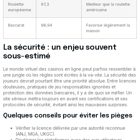
Roulette
97,3
Meilleur que la roulette
européenne
américaine
Baccarat
98,94
Favorise légèrement la
maison
La sécurité : un enjeu souvent
sous-estimé
Le monde virtuel des casinos en ligne peut parfois ressembler à
une jungle où les règles sont écrites à la va-vite. La sécurité des
joueurs devrait pourtant être une priorité absolue. Entre licences
douteuses, pratiques de jeu responsables ignorées et
protection des données bancaires, il y a de quoi se méfier. Un
site sérieux mettra toujours en avant ses certifications et ses
protocoles de sécurité, évitant ainsi les mauvaises surprises.
Quelques conseils pour éviter les pièges
Vérifier la licence délivrée par une autorité reconnue
(ANJ, MGA, UKGC).
Privilégier les plateformes avec des avis utilisateurs