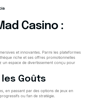
cia
Mad Casino :
mersives et innovantes. Parmi les plateformes
othèque riche et ses offres promotionnelles
z un espace de divertissement conçu pour
 les Goûts
s, en passant par des options de jeux en
progressifs ou fan de stratégie.