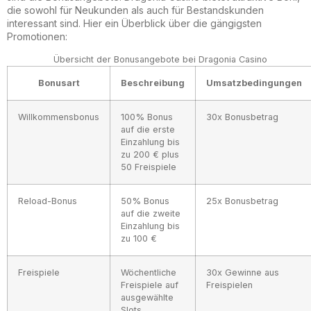
die sowohl für Neukunden als auch für Bestandskunden
interessant sind. Hier ein Überblick über die gängigsten
Promotionen:
Übersicht der Bonusangebote bei Dragonia Casino
Bonusart
Beschreibung
Umsatzbedingungen
Willkommensbonus
100% Bonus
30x Bonusbetrag
auf die erste
Einzahlung bis
zu 200 € plus
50 Freispiele
Reload-Bonus
50% Bonus
25x Bonusbetrag
auf die zweite
Einzahlung bis
zu 100 €
Freispiele
Wöchentliche
30x Gewinne aus
Freispiele auf
Freispielen
ausgewählte
Slots