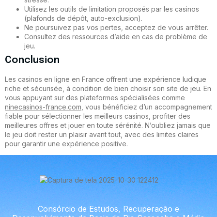
Utilisez les outils de limitation proposés par les casinos
(plafonds de dépôt, auto-exclusion).
Ne poursuivez pas vos pertes, acceptez de vous arrêter.
Consultez des ressources d’aide en cas de problème de
jeu.
Conclusion
Les casinos en ligne en France offrent une expérience ludique
riche et sécurisée, à condition de bien choisir son site de jeu. En
vous appuyant sur des plateformes spécialisées comme
ninecasinos-france.com
, vous bénéficiez d’un accompagnement
fiable pour sélectionner les meilleurs casinos, profiter des
meilleures offres et jouer en toute sérénité. N’oubliez jamais que
le jeu doit rester un plaisir avant tout, avec des limites claires
pour garantir une expérience positive.
Consórcio de Estudos, Recuperação e