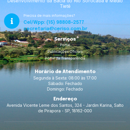
Desenvolvimento da Bacia do Rio Sorocaba e Médio
Tietê
Precisa de mais informações?
Cel/Wpp: (15) 98808-2577
secretaria@ceriso.com.br
Serviços
Portal
Publicações Oficiais
Portal da Transparência
Horário de Atendimento
Segunda à Sexta: 08:00 às 17:00
Sábado: Fechado
Domingo: Fechado
Endereço
Avenida Vicente Leme dos Santos, 324 - Jardim Karina, Salto
de Pirapora - SP, 18162-000