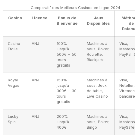
Comparatif des Meilleurs Casinos en Ligne 2024
Casino
Licence
Bonus de
Jeux
Métho
Bienvenue
Disponibles
de
Paiem
Casino
ANJ
100%
Machines à
Visa,
Étoile
jusqu’à
sous, Poker,
Masterc
500€ + 50
Roulette,
PayPal, S
tours
Blackjack
gratuits
Royal
ANJ
150%
Machines à
Visa,
Vegas
jusqu’à
sous, Jeux
Neteller,
300€ + 30
de table,
Viremen
tours
Live Casino
bancaire
gratuits
Lucky
ANJ
200%
Machines à
Visa,
Spin
jusqu’à
sous, Poker,
Masterc
400€
Bingo
PaySafe