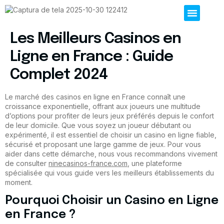
Les Meilleurs Casinos en
Ligne en France : Guide
Complet 2024
Le marché des casinos en ligne en France connaît une
croissance exponentielle, offrant aux joueurs une multitude
d’options pour profiter de leurs jeux préférés depuis le confort
de leur domicile. Que vous soyez un joueur débutant ou
expérimenté, il est essentiel de choisir un casino en ligne fiable,
sécurisé et proposant une large gamme de jeux. Pour vous
aider dans cette démarche, nous vous recommandons vivement
de consulter
ninecasinos-france.com
, une plateforme
spécialisée qui vous guide vers les meilleurs établissements du
moment.
Pourquoi Choisir un Casino en Ligne
en France ?