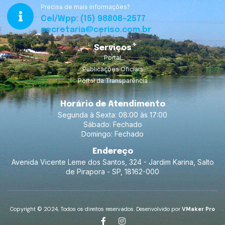
Precisa de mais informações?
Cel/Wpp: (15) 98808-2577
secretaria@ceriso.com.br
Serviços
Portal
Publicações Oficiais
Portal da Transparência
Horário de Atendimento
Segunda à Sexta: 08:00 às 17:00
Sábado: Fechado
Domingo: Fechado
Endereço
Avenida Vicente Leme dos Santos, 324 - Jardim Karina, Salto
de Pirapora - SP, 18162-000
Copyright © 2024, Todos os direitos reservados. Desenvolvido por
VMaker Pro