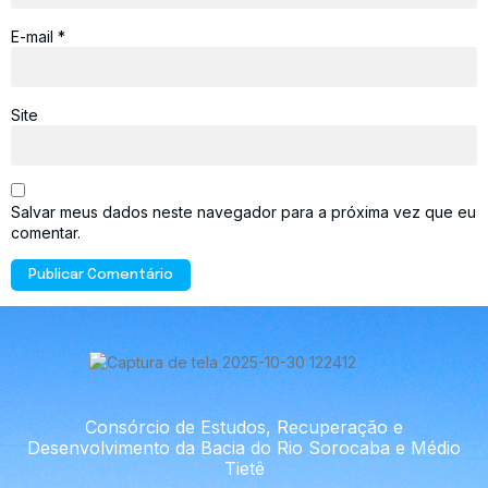
E-mail
*
Site
Salvar meus dados neste navegador para a próxima vez que eu
comentar.
Consórcio de Estudos, Recuperação e
Desenvolvimento da Bacia do Rio Sorocaba e Médio
Tietê