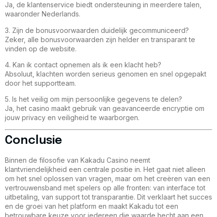
Ja, de klantenservice biedt ondersteuning in meerdere talen,
waaronder Nederlands.
3. Zijn de bonusvoorwaarden duidelijk gecommuniceerd?
Zeker, alle bonusvoorwaarden zijn helder en transparant te
vinden op de website.
4. Kan ik contact opnemen als ik een klacht heb?
Absoluut, klachten worden serieus genomen en snel opgepakt
door het supportteam.
5. Is het veilig om mijn persoonlijke gegevens te delen?
Ja, het casino maakt gebruik van geavanceerde encryptie om
jouw privacy en veiligheid te waarborgen.
Conclusie
Binnen de filosofie van Kakadu Casino neemt
klantvriendelijkheid een centrale positie in. Het gaat niet alleen
om het snel oplossen van vragen, maar om het creëren van een
vertrouwensband met spelers op alle fronten: van interface tot
uitbetaling, van support tot transparantie. Dit verklaart het succes
en de groei van het platform en maakt Kakadu tot een
betrouwbare keuze voor iedereen die waarde hecht aan een