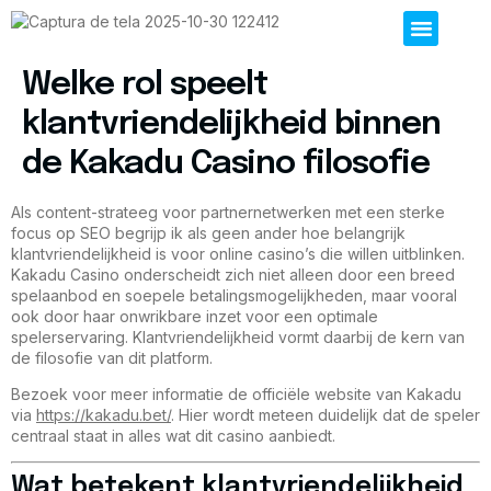
Welke rol speelt
klantvriendelijkheid binnen
de Kakadu Casino filosofie
Als content-strateeg voor partnernetwerken met een sterke
focus op SEO begrijp ik als geen ander hoe belangrijk
klantvriendelijkheid is voor online casino’s die willen uitblinken.
Kakadu Casino onderscheidt zich niet alleen door een breed
spelaanbod en soepele betalingsmogelijkheden, maar vooral
ook door haar onwrikbare inzet voor een optimale
spelerservaring. Klantvriendelijkheid vormt daarbij de kern van
de filosofie van dit platform.
Bezoek voor meer informatie de officiële website van Kakadu
via
https://kakadu.bet/
. Hier wordt meteen duidelijk dat de speler
centraal staat in alles wat dit casino aanbiedt.
Wat betekent klantvriendelijkheid