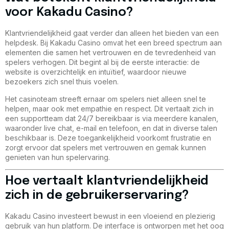
voor Kakadu Casino?
Klantvriendelijkheid gaat verder dan alleen het bieden van een
helpdesk. Bij Kakadu Casino omvat het een breed spectrum aan
elementen die samen het vertrouwen en de tevredenheid van
spelers verhogen. Dit begint al bij de eerste interactie: de
website is overzichtelijk en intuïtief, waardoor nieuwe
bezoekers zich snel thuis voelen.
Het casinoteam streeft ernaar om spelers niet alleen snel te
helpen, maar ook met empathie en respect. Dit vertaalt zich in
een supportteam dat 24/7 bereikbaar is via meerdere kanalen,
waaronder live chat, e-mail en telefoon, en dat in diverse talen
beschikbaar is. Deze toegankelijkheid voorkomt frustratie en
zorgt ervoor dat spelers met vertrouwen en gemak kunnen
genieten van hun spelervaring.
Hoe vertaalt klantvriendelijkheid
zich in de gebruikerservaring?
Kakadu Casino investeert bewust in een vloeiend en plezierig
gebruik van hun platform. De interface is ontworpen met het oog