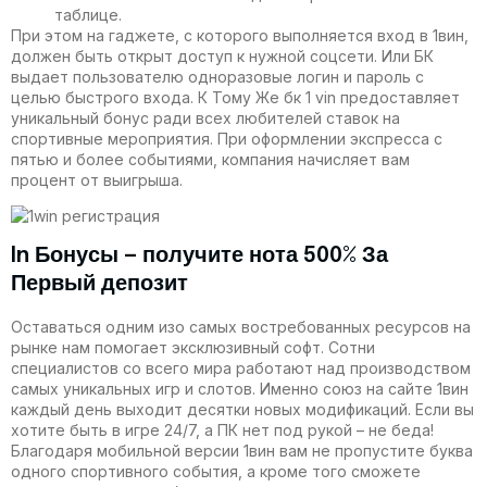
таблице.
При этом на гаджете, с которого выполняется вход в 1вин,
должен быть открыт доступ к нужной соцсети. Или БК
выдает пользователю одноразовые логин и пароль с
целью быстрого входа. К Тому Же бк 1 vin предоставляет
уникальный бонус ради всех любителей ставок на
спортивные мероприятия. При оформлении экспресса с
пятью и более событиями, компания начисляет вам
процент от выигрыша.
In Бонусы — получите нота 500% За
Первый депозит
Оставаться одним изо самых востребованных ресурсов на
рынке нам помогает эксклюзивный софт. Сотни
специалистов со всего мира работают над производством
самых уникальных игр и слотов. Именно союз на сайте 1вин
каждый день выходит десятки новых модификаций. Если вы
хотите быть в игре 24/7, а ПК нет под рукой – не беда!
Благодаря мобильной версии 1вин вам не пропустите буква
одного спортивного события, а кроме того сможете