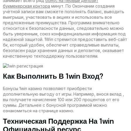
занимает всего ряд
бонус на первый депозит
букмекерская контора
минут. По Окончании создания
учётной записи вам сможете пополнять баланс, выводить
выигрыши, участвовать в акциях и использовать все
предложенные преимущества. Программа внимательно
относится к безопасности данных, следовательно можно
быть уверенным, союз конфиденциальная информация под
надёжной защитой. 1Win стремится предоставить веб-сайт
бк, который удобен, обеспечит справедливые выплаты,
безопасен ради хранения данных и депозитов, оказывает
качественную техподдержку пользователям.
Как Выполнить В 1win Вход?
Бонусы 1win казино позволяют приобрести
дополнительную выгоду от игры. Например, внося вклад ,
вы получаете начисление 100 или 200 процентов от его
суммы. Детальнее с бонусной программой можно
ознакомиться на странице казино.
Техническая Поддержка На 1win
Официальный ресурс