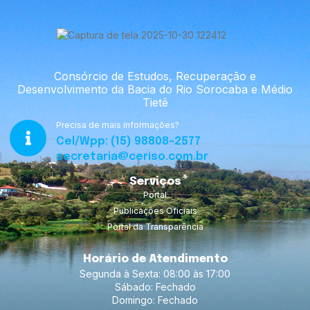
Consórcio de Estudos, Recuperação e
Desenvolvimento da Bacia do Rio Sorocaba e Médio
Tietê
Precisa de mais informações?
Cel/Wpp: (15) 98808-2577
secretaria@ceriso.com.br
Serviços
Portal
Publicações Oficiais
Portal da Transparência
Horário de Atendimento
Segunda à Sexta: 08:00 às 17:00
Sábado: Fechado
Domingo: Fechado